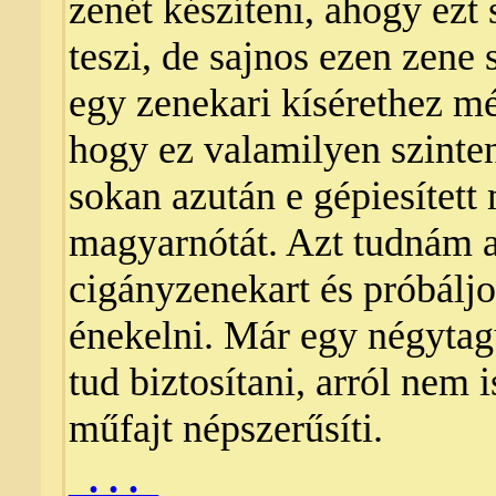
zenét készíteni, ahogy ezt
teszi, de sajnos ezen zene
egy zenekari kísérethez mé
hogy ez valamilyen szinte
sokan azután e gépiesített
magyarnótát. Azt tudnám a
cigányzenekart és próbáljo
énekelni. Már egy négytag
tud biztosítani, arról nem i
műfajt népszerűsíti.
_. . ._