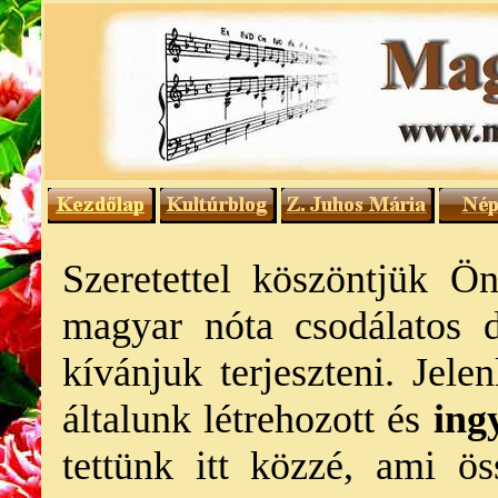
Szeretettel köszöntjük Ö
magyar nóta csodálatos d
kívánjuk terjeszteni. Jel
általunk létrehozott és
ing
tettünk itt közzé, ami ö