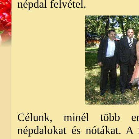
népdal felvétel.
Célunk, minél több em
népdalokat és nótákat. A 