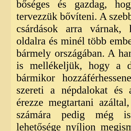
bőséges és gazdag, hogy
tervezzük bővíteni. A szeb
csárdások arra várnak, 
oldalra és minél több emb
bármely országában. A ha
is mellékeljük, hogy a d
bármikor hozzáférhessen
szereti a népdalokat és
érezze megtartani azáltal
számára pedig még is
lehetősége nyíljon megism