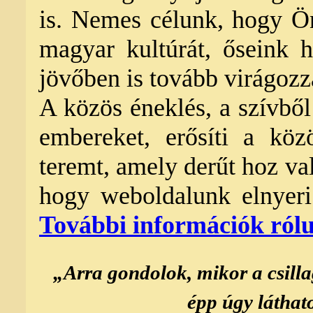
is. Nemes célunk, hogy Ö
magyar kultúrát, őseink
jövőben is tovább virágozz
A közös éneklés, a szívből
embereket, erősíti a köz
teremt, amely derűt hoz v
hogy weboldalunk elnyeri
További információk ról
„Arra gondolok, mikor a csillag
épp úgy láthat