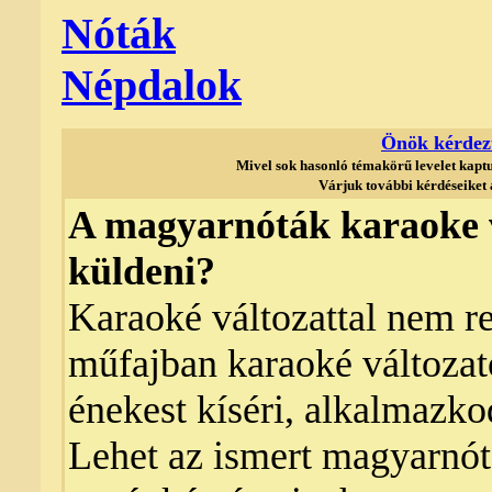
Nóták
Népdalok
Önök kérdezt
Mivel sok hasonló témakörű levelet kaptu
Várjuk további kérdéseiket
A magyarnóták karaoke v
küldeni?
Karaoké változattal nem r
műfajban karaoké változato
énekest kíséri, alkalmazk
Lehet az ismert magyarnót