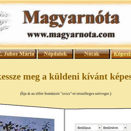
essze meg a küldeni kívánt képe
(Írja át az előre formázott "xxxx"-et tetszőleges szövegre.)
Betűtípus
Betűméret