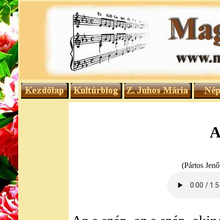
A
(Pártos Jenő