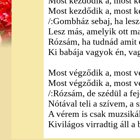
Most kezdődik a, most ke
Most kezdődik a, most ke
/:Gombház sebaj, ha lesz
Lesz más, amelyik ott ma
Rózsám, ha tudnád amit é
Ki babája vagyok én, vag
Most végződik a, most vé
Most végződik a, most vé
/:Rózsám, de szédül a fe
Nótával teli a szívem, a 
A vérem is csak muzsikál
Kivilágos virradtig áll a b