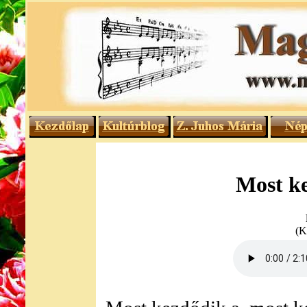
Most ke
(K